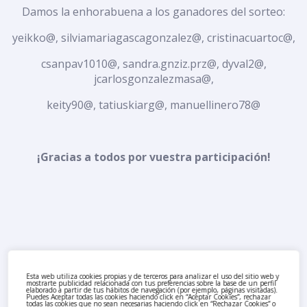
Damos la enhorabuena a los ganadores del sorteo:
yeikko@, silviamariagascagonzalez@, cristinacuartoc@,
csanpav1010@, sandra.gnziz.prz@, dyval2@,
jcarlosgonzalezmasa@,
keity90@, tatiuskiarg@, manuellinero78@
¡Gracias a todos por vuestra participación!
Esta web utiliza cookies propias y de terceros para analizar el uso del sitio web y
mostrarte publicidad relacionada con tus preferencias sobre la base de un perfil
elaborado a partir de tus hábitos de navegación (por ejemplo, páginas visitadas).
Puedes Aceptar todas las cookies haciendo click en “Aceptar Cookies”, rechazar
todas las cookies que no sean necesarias haciendo click en “Rechazar Cookies” o