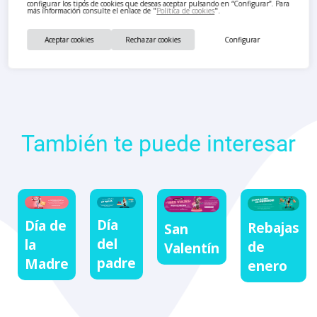
configurar los tipos de cookies que deseas aceptar pulsando en “Configurar”. Para
más información consulte el enlace de "
Política de cookies
".
Aceptar cookies
Rechazar cookies
Configurar
También te puede interesar
Día
Día de
Rebajas
San
del
la
de
Valentín
padre
Madre
enero