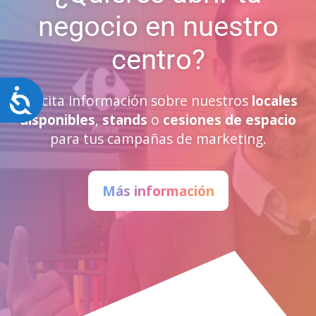
negocio en nuestro
centro?
Accesibilidad
Solicita información sobre nuestros
locales
disponibles
,
stands
o
cesiones de espacio
para tus campañas de marketing.
Más información